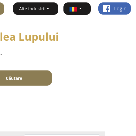
Login
Alte industrii
lea Lupului
.
Căutare