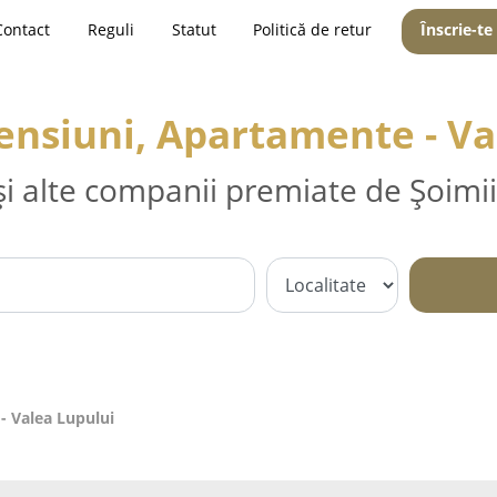
Contact
Reguli
Statut
Politică de retur
Înscrie-te
Pensiuni, Apartamente - Va
și alte companii premiate de Șoimii
- Valea Lupului