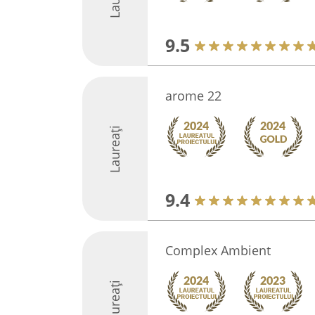
9.5
arome 22
Laureați
9.4
Complex Ambient
Laureați