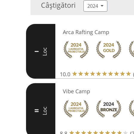
Câștigători
2024
Arca Rafting Camp
Loc
I
10.0
Vibe Camp
Loc
II
8.8
(