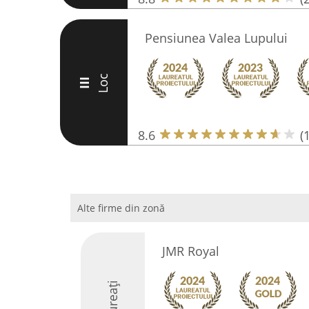
Pensiunea Valea Lupului
Loc
III
8.6
(
Alte firme din zonă
JMR Royal
Laureați