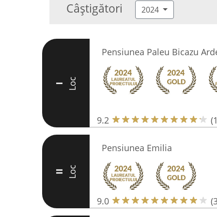
Câștigători
2024
Pensiunea Paleu Bicazu Ard
Loc
I
9.2
(
Pensiunea Emilia
Loc
II
9.0
(