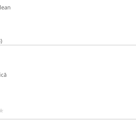
lean
)
ică