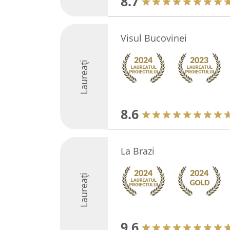
8.7
Visul Bucovinei
Laureați
8.6
La Brazi
Laureați
9.6