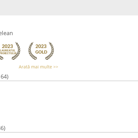
elean
Arată mai multe >>
164)
36)