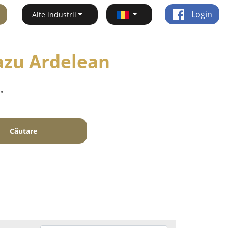
Login
Alte industrii
cazu Ardelean
.
Căutare