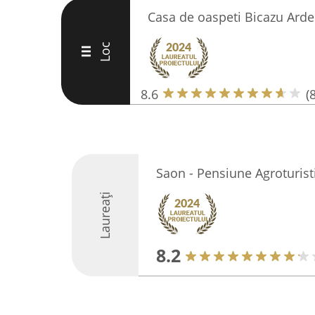
Casa de oaspeti Bicazu Arde
Loc
III
8.6
(8
Saon - Pensiune Agroturist
Laureați
8.2