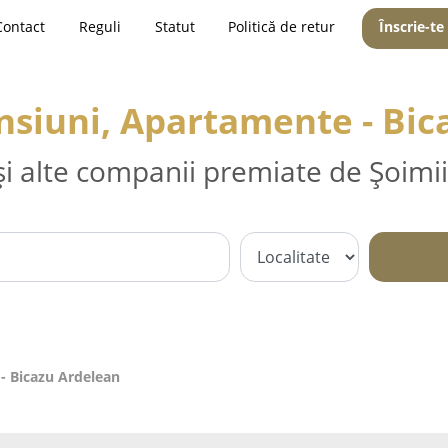
Contact
Reguli
Statut
Politică de retur
Înscrie-te
nsiuni, Apartamente - Bi
și alte companii premiate de Șoimii
- Bicazu Ardelean