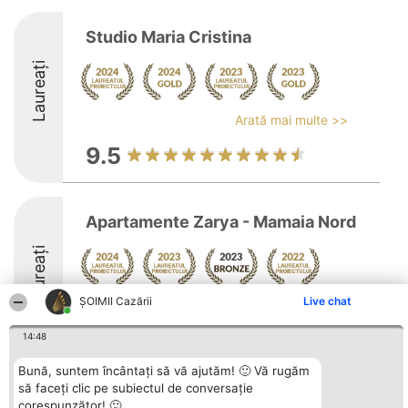
Studio Maria Cristina
Laureați
Arată mai multe >>
9.5
Apartamente Zarya - Mamaia Nord
Laureați
ȘOIMII Cazării
Live chat
Arată mai multe >>
8.7
14:48
Bună, suntem încântați să vă ajutăm! 🙂 Vă rugăm
să faceți clic pe subiectul de conversație
Organizator Ranking
Plebiscyt
Contact
corespunzător! 🙂